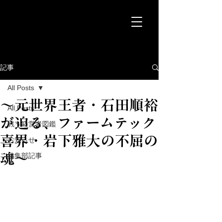
記事
All Posts
～元世界王者・石田順裕
All Posts
が迫る、ファームテック
戦う経営者図鑑
喜界・岩下雅大の不屈の
お知らせ
魂～
編集部記事