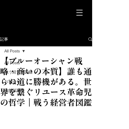
記事
All Posts
【ブルーオーシャン戦
All Posts
略・商いの本質】誰も通
戦う経営者図鑑
らぬ道に勝機がある。世
お知らせ
界を繋ぐリユース革命児
編集部記事
の哲学｜戦う経営者図鑑