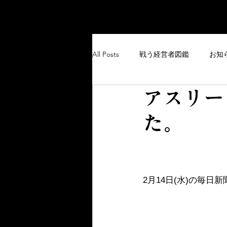
All Posts
戦う経営者図鑑
お知
アスリー
た。
2月14日(水)の毎