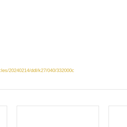
ticles/20240214/ddl/k27/040/332000c