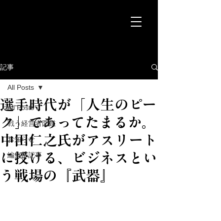
記事
All Posts
選手時代が「人生のピー
All Posts
ク」であってたまるか。
戦う経営者図鑑
中田仁之氏がアスリート
お知らせ
に授ける、ビジネスとい
編集部記事
う戦場の『武器』