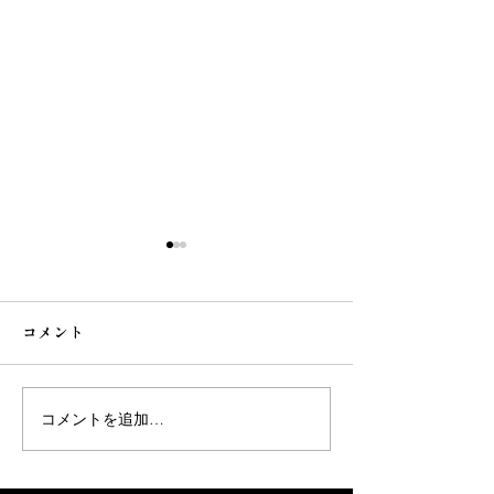
コメント
コメントを追加…
ご挨拶と事業提携のお知
採用セミナーに
らせ
した