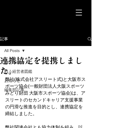
記事
All Posts
連携協定を提携しまし
All Posts
た。
戦う経営者図鑑
弊社(株式会社アスリート式)と大阪市ス
お知らせ
ポーツ協会(一般財団法人大阪スポーツ
編集部記事
みどり財団 大阪市スポーツ協会)は、ア
スリートのセカンドキャリア支援事業
の円滑な推進を目的とし、連携協定を
締結しました。
弊社関連会社とも協力体制を組み、以