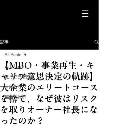
記事
All Posts
【MBO・事業再生・キ
All Posts
ャリア意思決定の軌跡】
戦う経営者図鑑
大企業のエリートコース
お知らせ
を捨て、なぜ彼はリスク
編集部記事
を取りオーナー社長にな
ったのか？