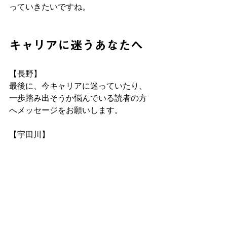
っていきたいですね。
キャリアに迷うあなたへ
【長野】
最後に、今キャリアに迷っていたり、
一歩踏み出そうか悩んでいる読者の方
へメッセージをお願いします。
【宇田川】
不安というのは、正体がわからないか
ら怖いんです。だからこそ、「最悪の
シナリオ」を具体的にシミュレーショ
ンしてみてください。「失敗したらど
うなるか」を突き詰めて考えた時、そ
れが「死ぬわけじゃない」「またやり
直せる」と思える範囲なら、挑戦する